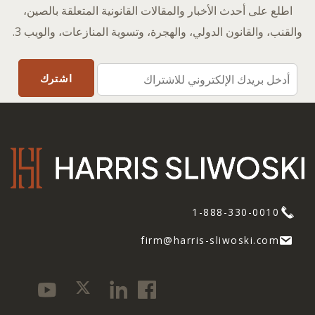
اطلع على أحدث الأخبار والمقالات القانونية المتعلقة بالصين،
والقنب، والقانون الدولي، والهجرة، وتسوية المنازعات، والويب 3.
1-888-330-0010
firm@harris-sliwoski.com