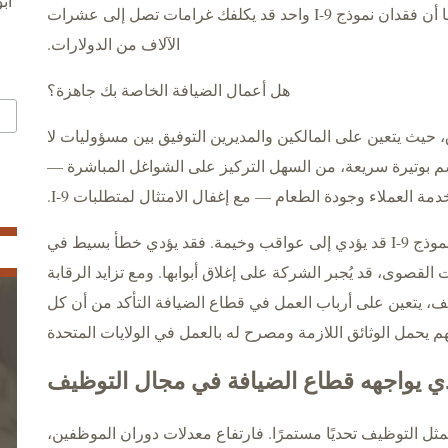
اب
إغلاق مطعمك بين عشية وضحاها. كما أن فقدان نموذج I-9 واحد قد يكلفك غرامات تصل إلى عشرات
الآلاف من الدولارات.
هل أعمال الضيافة الخاصة بك جاهزة؟
 حيث يتعين على المالكين والمديرين التوفيق بين مسؤوليات لا
م بوتيرة سريعة، من السهل التركيز على الشواغل المباشرة —
ة العملاء وجودة الطعام — مع إغفال الامتثال لمتطلبات I-9.
ومع ذلك، فإن عدم الامتثال لمتطلبات نموذج I-9 قد يؤدي إلى عواقب وخيمة. فقد يؤدي خطأ بسيط في
القصوى، قد يُجبر الشركة على إغلاق أبوابها. ومع تزايد الرقابة
، يتعين على أرباب العمل في قطاع الضيافة التأكد من أن كل
حمل الوثائق اللازمة ومصرح له بالعمل في الولايات المتحدة
ذي يواجهه قطاع الضيافة في مجال التوظيف
مثل التوظيف تحديًا مستمرًا. فارتفاع معدلات دوران الموظفين،