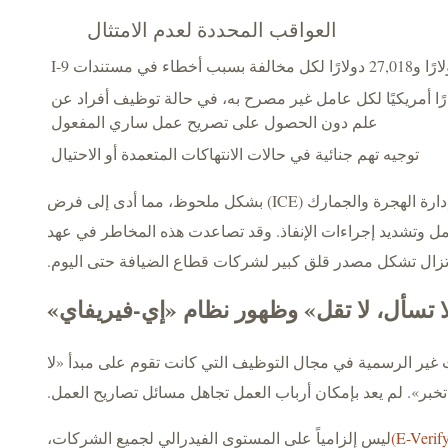
العواقب المحددة لعدم الامتثال
 تصل إلى 22,363 دولارًا أمريكيًا لكل عامل غير مصرح به، في حالة توظيف أفراد عن
علم دون الحصول على تصريح عمل ساري المفعول
توجيه تهم جنائية في حالات الانتهاكات المتعمدة أو الاحتيال
ازدادت عمليات التفتيش التي تقوم بها إدارة الهجرة والجمارك (ICE) بشكل ملحوظ، مما أدى إلى فرض
مل وتشديد إجراءات الإنفاذ. وقد تصاعدت هذه المخاطر في عهد
 تزال تشكل مصدر قلق كبير لشركات قطاع الضيافة حتى اليوم.
ا تسأل، لا تقل» وظهور نظام «إي-فيريفاي»
غير الرسمية في مجال التوظيف التي كانت تقوم على مبدأ «لا
تخبر». لم يعد بإمكان أرباب العمل تجاهل مسائل تصاريح العمل.
ليس إلزامياً على المستوى الفيدرالي لجميع الشركات،