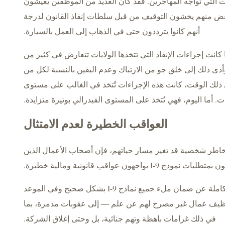
ت التي تواجه المهاجرين. فقد كان العديد من الموظفين يعيشون
عض منهم يخشون التوقيف من قبل سلطات إنفاذ القانون لدرجة
أنهم كانوا يترددون حتى في الذهاب إلى العمل بالسيارة.
انت إجراءات الإنفاذ التي تتخذها الولايات تتعارض في كثير من
 وأدى ذلك إلى خلق جو من الارتباك وعدم اليقين بالنسبة لكل من
لك الوقت، كانت هذه الإجراءات تُتخذ في الغالب على مستوى
ات. أما اليوم، فهي تُتخذ على المستوى الفيدرالي بوتيرة متزايدة.
العواقب الخطيرة لعدم الامتثال
اطر شخصية قد تغير مسار حياتهم، فإن أصحاب الأعمال الذين
ات نموذج I-9 يواجهون عواقب قانونية ومالية خطيرة.
تتحمل الشركات المسؤولية القانونية الكاملة عن ضمان ملء جميع نماذج I-9 بشكل صحيح وفي الموعد
توظيف عمال غير مصرح لهم عن علم — إلى عقوبات مدمرة، بما
في ذلك غرامات باهظة وتهم جنائية، بل وحتى إغلاق الشركة.