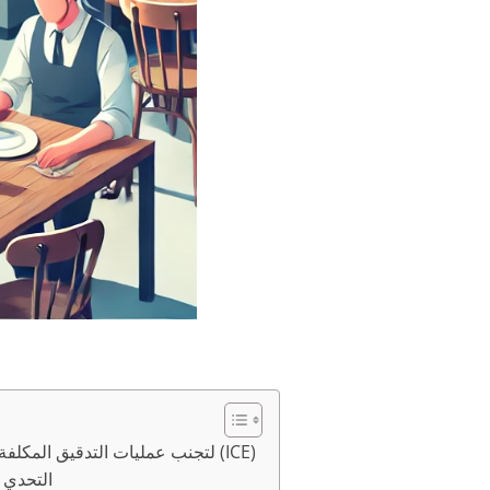
إتقان الامتثال لنموذج I-9 لتجنب عمليات التدقيق المكلفة من قبل مصلحة الهجرة والجمارك (ICE)
التحدي 