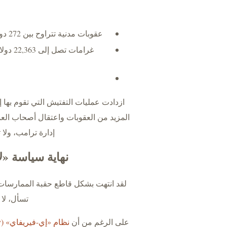
عقوبات مدنية تتراوح بين 272 دولارًا و27,018 دولارًا لكل مخالفة بسبب أخطاء في مستندات I-9
غرامات
المزيد من العقوبات واعتقال أصحاب الع
إدارة ترامب، ولا
نهاية سياسة «ل
لقد انتهت بشكل قاطع حقبة الممارسات 
تسأل، لا 
على الرغم من أن
نظام «إي-فيريفاي» (E-Verify)