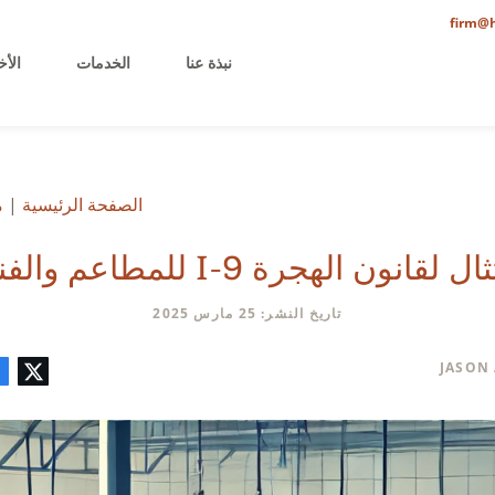
firm@h
نبذة عنا
الخدمات
الأخ
الصفحة الرئيسية
|
م
 لقانون الهجرة I-9 للمطاعم والفنادق
تاريخ النشر: 25 مارس 2025
تويتر
فيسبوك
لينكدإن
البريد
تعليق
JASON
الإلكتروني