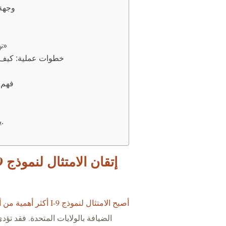
وجهة 
نهاية سياسة «لا تسأل، لا تقل» وظهور نظام «إي-فيريفاي»
خطوات عملية: كيف 
فهم ا
يعد التوثيق السليم أمرًا ضروريًا للحفاظ على الامتثال.
أصبح الامتثال لنموذج I-9 أكثر أهمية من أي وقت مضى بالنسبة للشركات