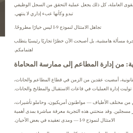
لقوى العاملة، كل ذلك يجعل عملية التحقق من السجل الوظيفي
تبدو وكأنها عبء إداري لا ينتهي.
تجاهل الامتثال لنموذج I-9 ليس خيارًا مطروحًا.
هجرة مسألة هامشية، بل أصبحت الآن خطرًا تجاريًا رئيسيًا يتطلب
اهتمامكم.
 من إدارة المطاعم إلى ممارسة المحاماة
قانونية، أمضيت عقدين من الزمن في قطاع المطاعم والحانات،
وليت إدارة العمليات في قاعات الاستقبال والمطابخ والحانات.
 من مختلف الأطياف — مواطنون أمريكيون، وحاملو تأشيرات،
مسجلين. وقد منحتني هذه التجربة معرفة مباشرة بمدى أهمية
الامتثال لنموذج I-9 — ومدى تعقيده في بعض الأحيان.