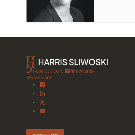
1-888-330-0010
firm@harris-
sliwoski.com