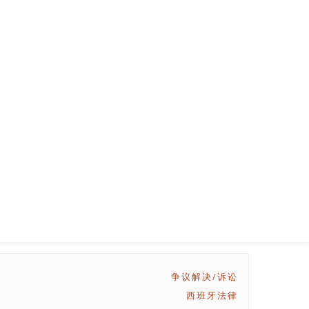
移民法
国际法
西班牙法律
外国直接投资
争议解决/诉讼
西班牙法律