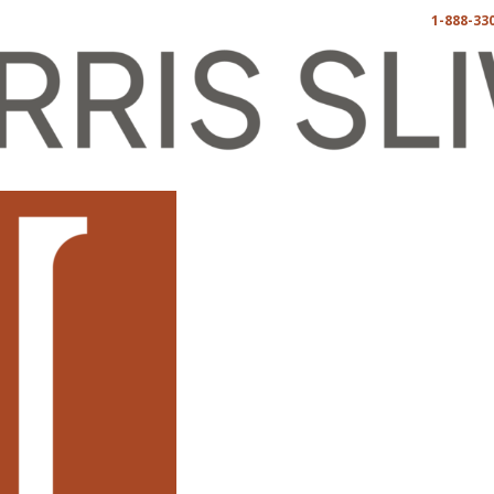
1-888-33
按业务领域筛选
按