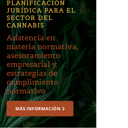
PLANIFICACIÓN
JURÍDICA PARA EL
SECTOR DEL
CANNABIS
Asistencia en
materia normativa,
asesoramiento
empresarial y
estrategias de
cumplimiento
normativo
MÁS INFORMACIÓN