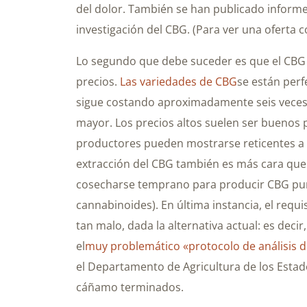
del dolor. También se han publicado informes
investigación del CBG. (Para ver una oferta
Lo segundo que debe suceder es que el CBG s
precios.
Las variedades de CBG
se están perf
sigue costando aproximadamente seis veces 
mayor. Los precios altos suelen ser buenos p
productores pueden mostrarse reticentes a e
extracción del CBG también es más cara que l
cosecharse temprano para producir CBG puro
cannabinoides). En última instancia, el requ
tan malo, dada la alternativa actual: es decir
el
muy problemático «protocolo de análisis d
el Departamento de Agricultura de los Esta
cáñamo terminados.