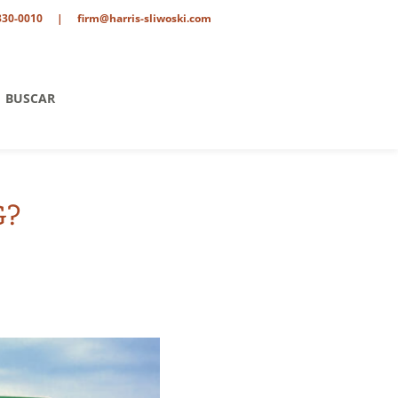
330-0010
|
firm@harris-sliwoski.com
BUSCAR
G?
tario
o