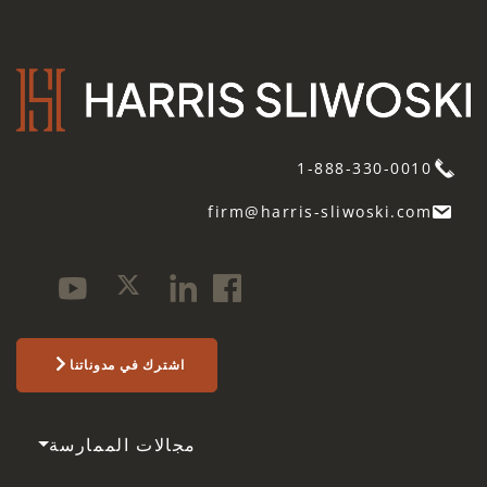
1-888-330-0010
firm@harris-sliwoski.com
اشترك في مدوناتنا
مجالات الممارسة