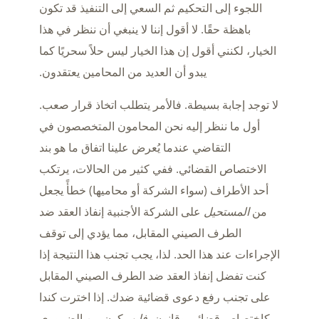
اللجوء إلى التحكيم ثم السعي إلى التنفيذ قد تكون
باهظة حقًا. لا أقول إننا لا ينبغي أن ننظر في هذا
الخيار، لكنني أقول إن هذا الخيار ليس حلاً سحريًا كما
يبدو أن العديد من المحامين يعتقدون.
لا توجد إجابة بسيطة. فالأمر يتطلب اتخاذ قرار صعب.
أول ما ننظر إليه نحن المحامون المتخصصون في
التقاضي عندما يُعرض علينا اتفاق ما هو بند
الاختصاص القضائي. ففي كثير من الحالات، يرتكب
أحد الأطراف (سواء الشركة أو محاميها) خطأً يجعل
من
المستحيل
على الشركة الأجنبية إنفاذ العقد ضد
الطرف الصيني المقابل، مما يؤدي إلى توقف
الإجراءات عند هذا الحد. لذا، يجب تجنب هذا النتيجة إذا
كنت تفضل إنفاذ العقد ضد الطرف الصيني المقابل
على تجنب رفع دعوى قضائية ضدك. إذا اخترت كندا
كاختصاص قضائي وقانون،
فلن
يكون من الضروري