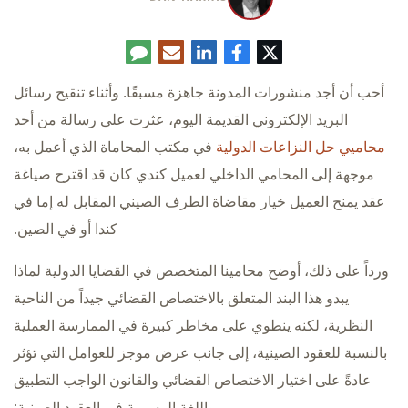
تويتر
فيسبوك
لينكدإن
البريد
تعليق
الإلكتروني
أحب أن أجد منشورات المدونة جاهزة مسبقًا. وأثناء تنقيح رسائل
البريد الإلكتروني القديمة اليوم، عثرت على رسالة من أحد
محاميي حل النزاعات الدولية
في مكتب المحاماة الذي أعمل به،
موجهة إلى المحامي الداخلي لعميل كندي كان قد اقترح صياغة
عقد يمنح العميل خيار مقاضاة الطرف الصيني المقابل له إما في
كندا أو في الصين.
ورداً على ذلك، أوضح محامينا المتخصص في القضايا الدولية لماذا
يبدو هذا البند المتعلق بالاختصاص القضائي جيداً من الناحية
النظرية، لكنه ينطوي على مخاطر كبيرة في الممارسة العملية
بالنسبة للعقود الصينية، إلى جانب عرض موجز للعوامل التي تؤثر
عادةً على اختيار الاختصاص القضائي والقانون الواجب التطبيق
واللغة الرسمية في العقود الصينية: