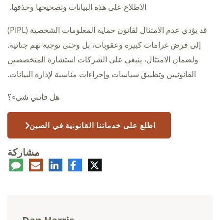
الاطلاع على هذه البيانات وتصحيحها وحذفها.
قد يؤدي عدم الامتثال لقانون حماية المعلومات الشخصية (PIPL)
إلى فرض غرامات كبيرة وعقوبات، بل وحتى توجيه تهم جنائية.
ولضمان الامتثال، ينبغي على الشركات استشارة المتخصصين
القانونيين وتطبيق سياسات وإجراءات مناسبة لإدارة البيانات.
هل فاتني شيء؟
اطلع على خدماتنا القانونية في الصين
مشاركة
تويتر
فيسبوك
لينكدإن
البريد
تعلي
الإلكتروني