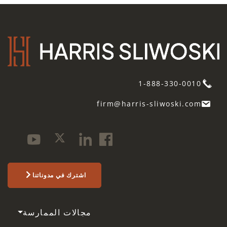
1-888-330-0010
firm@harris-sliwoski.com
اشترك في مدوناتنا
مجالات الممارسة