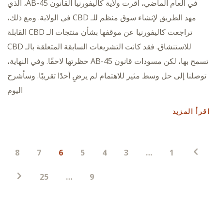
في العام الماضي، أقرت ولاية كاليفورنيا القانون AB-45، الذي
مهد الطريق لإنشاء سوق منظم للـ CBD في الولاية. ومع ذلك،
تراجعت كاليفورنيا عن موقفها بشأن منتجات الـ CBD القابلة
للاستنشاق. فقد كانت التشريعات السابقة المتعلقة بالـ CBD
تسمح بها، لكن مسودات قانون AB-45 حظرتها لاحقًا. وفي النهاية،
توصلنا إلى حل وسط مثير للاهتمام لم يرضِ أحدًا تقريبًا. وسأشرح
اليوم
اقرأ المزيد
ترقيم
8
7
6
5
4
3
…
1
صفحات
المنشورات
25
…
9