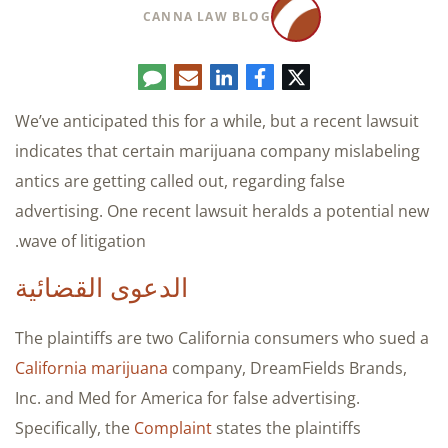
CANNA LAW BLOG
تويتر
فيسبوك
لينكدإن
البريد
تعليق
الإلكتروني
We’ve anticipated this for a while, but a recent lawsuit
indicates that certain marijuana company mislabeling
antics are getting called out, regarding false
advertising. One recent lawsuit heralds a potential new
wave of litigation.
الدعوى القضائية
The plaintiffs are two California consumers who sued a
California marijuana
company, DreamFields Brands,
Inc. and Med for America for false advertising.
Specifically, the
Complaint
states the plaintiffs