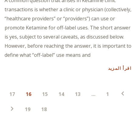
A common question that arises in Ketamine clinic
transactions is whether a clinic or physician (collectively,
“healthcare providers” or “providers”) can use or
promote Ketamine for off-label uses. The short answer
is yes, subject to several caveats, as discussed below.
However, before reaching the answer, it is important to
define what “off-label” use means and
اقرأ المزيد
ترقيم
17
16
15
14
13
…
1
صفحات
المنشورات
19
18