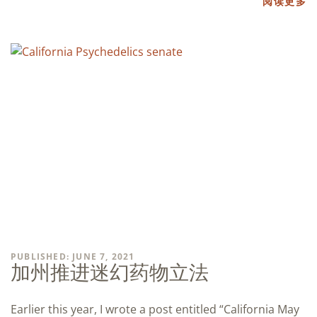
阅读更多
PUBLISHED: JUNE 7, 2021
加州推进迷幻药物立法
Earlier this year, I wrote a post entitled “California May