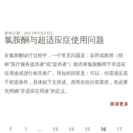
发布日期：2021年5月24日
氯胺酮与超适应症使用问题
在氯胺酮诊疗过程中，一个常见问题是：诊所或医师（统
称"医疗服务提供者"或"提供者"）能否将氯胺酮用于非适应
症用途或进行相关推广。简短的回答是：可以，但需满足若
干前提条件，具体如下文所述。然而在给出答案前，有必要
先明确"非适应症用途"的定义。
阅读更多
帖
1
…
13
14
15
16
17