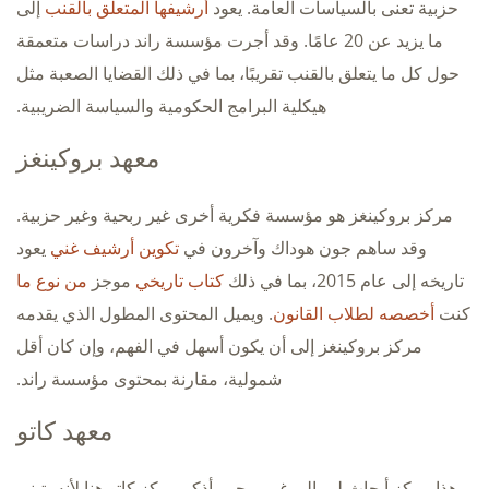
حزبية تعنى بالسياسات العامة. يعود
أرشيفها المتعلق بالقنب
إلى
ما يزيد عن 20 عامًا. وقد أجرت مؤسسة راند دراسات متعمقة
حول كل ما يتعلق بالقنب تقريبًا، بما في ذلك القضايا الصعبة مثل
هيكلية البرامج الحكومية والسياسة الضريبية.
معهد بروكينغز
مركز بروكينغز هو مؤسسة فكرية أخرى غير ربحية وغير حزبية.
وقد ساهم جون هوداك وآخرون في
تكوين أرشيف غني
يعود
تاريخه إلى عام 2015، بما في ذلك
كتاب تاريخي
موجز
من نوع ما
كنت
أخصصه لطلاب القانون
. ويميل المحتوى المطول الذي يقدمه
مركز بروكينغز إلى أن يكون أسهل في الفهم، وإن كان أقل
شمولية، مقارنة بمحتوى مؤسسة راند.
معهد كاتو
هذا مركز أبحاث ليبرالي غير ربحي. أذكر مركز كاتو هنا لأنه يتبنى