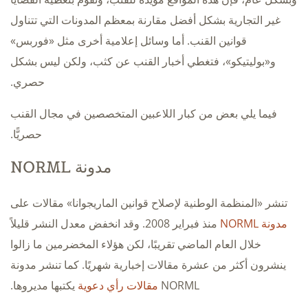
غير التجارية بشكل أفضل مقارنة بمعظم المدونات التي تتناول
قوانين القنب. أما وسائل إعلامية أخرى مثل «فوربس»
و«بوليتيكو»، فتغطي أخبار القنب عن كثب، ولكن ليس بشكل
حصري.
فيما يلي بعض من كبار اللاعبين المتخصصين في مجال القنب
حصريًّا.
مدونة NORML
تنشر «المنظمة الوطنية لإصلاح قوانين الماريجوانا» مقالات على
مدونة NORML
منذ فبراير 2008. وقد انخفض معدل النشر قليلاً
خلال العام الماضي تقريبًا، لكن هؤلاء المخضرمين ما زالوا
ينشرون أكثر من عشرة مقالات إخبارية شهريًا. كما تنشر مدونة
NORML
مقالات رأي دعوية
يكتبها مديروها.