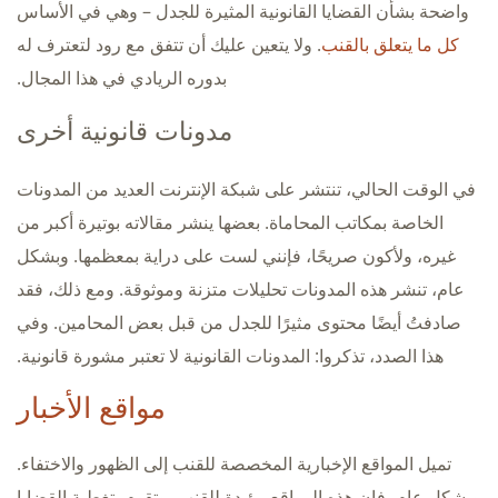
واضحة بشأن القضايا القانونية المثيرة للجدل – وهي في الأساس
كل ما يتعلق بالقنب
. ولا يتعين عليك أن تتفق مع رود لتعترف له
بدوره الريادي في هذا المجال.
مدونات قانونية أخرى
في الوقت الحالي، تنتشر على شبكة الإنترنت العديد من المدونات
الخاصة بمكاتب المحاماة. بعضها ينشر مقالاته بوتيرة أكبر من
غيره، ولأكون صريحًا، فإنني لست على دراية بمعظمها. وبشكل
عام، تنشر هذه المدونات تحليلات متزنة وموثوقة. ومع ذلك، فقد
صادفتُ أيضًا محتوى مثيرًا للجدل من قبل بعض المحامين. وفي
هذا الصدد، تذكروا: المدونات القانونية لا تعتبر مشورة قانونية.
مواقع الأخبار
تميل المواقع الإخبارية المخصصة للقنب إلى الظهور والاختفاء.
وبشكل عام، فإن هذه المواقع مؤيدة للقنب، وتقوم بتغطية القضايا