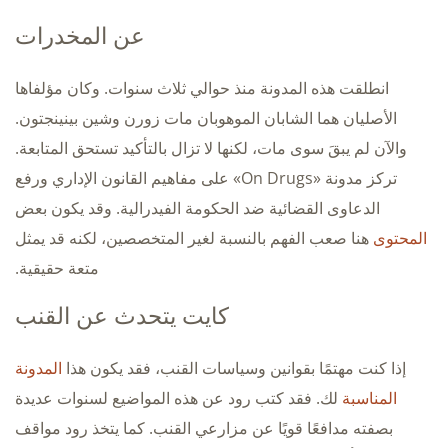
عن المخدرات
انطلقت هذه المدونة منذ حوالي ثلاث سنوات. وكان مؤلفاها
الأصليان هما الشابان الموهوبان مات زورن وشين بينينجتون.
والآن لم يبقَ سوى مات، لكنها لا تزال بالتأكيد تستحق المتابعة.
تركز مدونة «On Drugs» على مفاهيم القانون الإداري ورفع
الدعاوى القضائية ضد الحكومة الفيدرالية. وقد يكون بعض
المحتوى
هنا صعب الفهم بالنسبة لغير المتخصصين، لكنه قد يمثل
متعة حقيقية.
كايت يتحدث عن القنب
إذا كنت مهتمًا بقوانين وسياسات القنب، فقد يكون هذا
المدونة
المناسبة
لك. فقد كتب رود عن هذه المواضيع لسنوات عديدة
بصفته مدافعًا قويًا عن مزارعي القنب. كما يتخذ رود مواقف