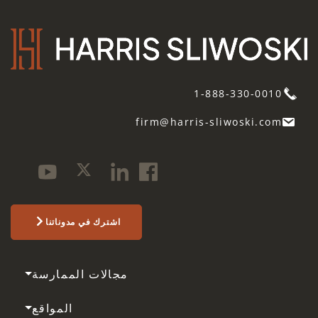
1-888-330-0010
firm@harris-sliwoski.com
اشترك في مدوناتنا
مجالات الممارسة
المواقع