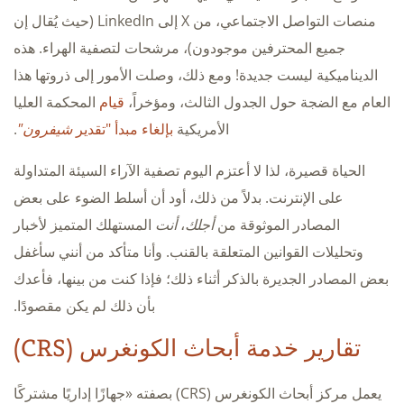
منصات التواصل الاجتماعي، من X إلى LinkedIn (حيث يُقال إن
جميع المحترفين موجودون)، مرشحات لتصفية الهراء. هذه
الديناميكية ليست جديدة! ومع ذلك، وصلت الأمور إلى ذروتها هذا
العام مع الضجة حول الجدول الثالث، ومؤخراً،
قيام
المحكمة العليا
الأمريكية
بإلغاء مبدأ "تقدير
شيفرون"
.
الحياة قصيرة، لذا لا أعتزم اليوم تصفية الآراء السيئة المتداولة
على الإنترنت. بدلاً من ذلك، أود أن أسلط الضوء على بعض
المصادر الموثوقة من
أجلك
،
أنت
المستهلك المتميز لأخبار
وتحليلات القوانين المتعلقة بالقنب. وأنا متأكد من أنني سأغفل
بعض المصادر الجديرة بالذكر أثناء ذلك؛ فإذا كنت من بينها، فأعدك
بأن ذلك لم يكن مقصودًا.
تقارير خدمة أبحاث الكونغرس (CRS)
يعمل مركز أبحاث الكونغرس (CRS) بصفته «جهازًا إداريًا مشتركًا