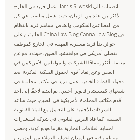
انضمامه إلى Harris Sliwoski عمل فريد في الخارج
لأكثر من عقد من الزمان، حيث شغل مناصب في كل
من القطاعين الحكومي والخاص. يساهم فريد بانتظام
في China Law Blog Canna Law Blog الحائزتين على
جوائز. بدأ فريد مسيرته المهنية في الخارج كموظف
قنصلي أمريكي في قوانغتشو، الصين، حيث دافع عن
معاملة أكثر إنصافًا للشركات والمواطنين الأمريكيين في
الصين وعن إنفاذ أقوى لحقوق الملكية الفكرية. بعد
دخوله القطاع الخاص، عمل فريد في مكتب محاماة في
شنغهاي كمستشار قانوني أجنبي، ثم انضم لاحقًا إلى أحد
أقدم مكاتب المحاماة الأمريكية في الصين، حيث ساعد
الشركات الأجنبية على التعامل مع البيئة القانونية
الصينية. كما قاد الفريق القانوني في شركة استشارات
لحماية العلامات التجارية مقرها هونغ كونغ، وقضى
معظم وقته في الميدان لحماية العملاء من المزورين