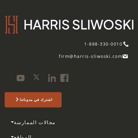
1-888-330-0010
firm@harris-sliwoski.com
اشترك في مدوناتنا
مجالات الممارسة
المواقع