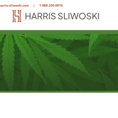
arris-sliwoski.com
|
1-888-330-0010