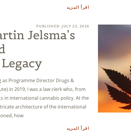
اقرأ المزيد
PUBLISHED: JULY 23, 2026
rtin Jelsma’s
d
 Legacy
ing as Programme Director Drugs &
te) in 2019, I was a law clerk who, from
 in international cannabis policy. At the
tricate architecture of the international
ioned, how
اقرأ المزيد