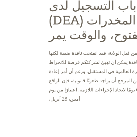
اب التسجيل لدى
إدارة مكافحة المخدرات (DEA)
توح، والوقت يمر
ن قبل الولاية، فقد انفتحت نافذة ضيقة لكنها
افذة يمكن أن تهيئ لشركتكم فرصة للانخراط
ارة العالمية في المستقبل. ورغم أن أمر إعادة
ن المرجح أن يواجه طعونًا قانونية، فإن الواقع
المباشر هو كما يلي: أمامكم فرصة مدتها 60 يومًا لاتخاذ الإجراءات اللازمة. اعتبارًا من يوم
أمس، 28 أبريل،