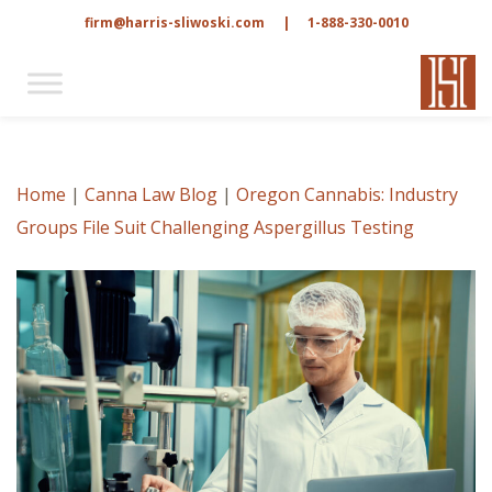
firm@harris-sliwoski.com
|
1-888-330-0010
Home
|
Canna Law Blog
|
Oregon Cannabis: Industry
Groups File Suit Challenging Aspergillus Testing