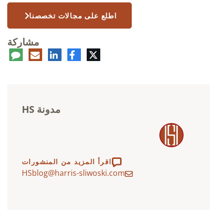
اطلع على مجالات تخصصنا
مشاركة
تويتر
فيسبوك
لينكدإن
البريد
تعلي
الإلكتروني
مدونة HS
اقرأ المزيد من المنشورات
HSblog@harris-sliwoski.com