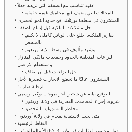
عقود تتناسب مع الصفقة التي تريدها فعلاً
المجالات التي يضيف فيها محاميك قيمة حقيقية
المشترون في منطقة بورتلاند: فخ حدود النمو الحضري
حل مشكلات الملكية قبل إتمام الصفقة
تقارير الملكية: اطلع على الوثائق كاملةً، لا تكتفِ
بالملخص
مشهد مألوف في وسط ولاية أوريغون
النزاعات المتعلقة بالحدود وجمعيات مالكي المنازل
واستخدام الأراضي
حل النزاعات قبل أن تتفاقم
المشترون: غالبًا ما تخضع الإيجارات قصيرة الأجل
لرقابة صارمة
التوقيع نيابة عن شخص آخر بموجب توكيل رسمي
شروط إجراء المعاملات العقارية في ولاية أوريغون
مخاطر المسؤولية الشخصية
متى يجب الاستعانة بمحامٍ في ولاية أوريغون
النقاط الرئيسية
الأسئلة الشائعة (FAQ) حول محامي العقارات في ولاية