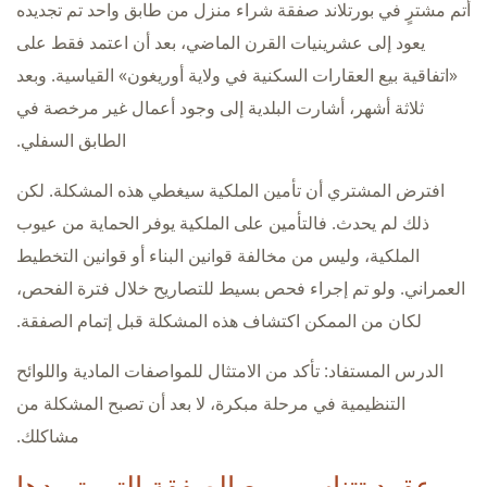
أتم مشترٍ في بورتلاند صفقة شراء منزل من طابق واحد تم تجديده
يعود إلى عشرينيات القرن الماضي، بعد أن اعتمد فقط على
«اتفاقية بيع العقارات السكنية في ولاية أوريغون» القياسية. وبعد
ثلاثة أشهر، أشارت البلدية إلى وجود أعمال غير مرخصة في
الطابق السفلي.
افترض المشتري أن تأمين الملكية سيغطي هذه المشكلة. لكن
ذلك لم يحدث. فالتأمين على الملكية يوفر الحماية من عيوب
الملكية، وليس من مخالفة قوانين البناء أو قوانين التخطيط
العمراني. ولو تم إجراء فحص بسيط للتصاريح خلال فترة الفحص،
لكان من الممكن اكتشاف هذه المشكلة قبل إتمام الصفقة.
الدرس المستفاد: تأكد من الامتثال للمواصفات المادية واللوائح
التنظيمية في مرحلة مبكرة، لا بعد أن تصبح المشكلة من
مشاكلك.
عقود تتناسب مع الصفقة التي تريدها