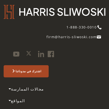
1-888-330-0010
firm@harris-sliwoski.com
اشترك في مدوناتنا
مجالات الممارسة
المواقع