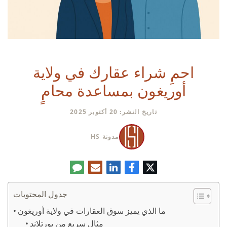
احمِ شراء عقارك في ولاية
أوريغون بمساعدة محامٍ
تاريخ النشر: 20 أكتوبر 2025
مدونة HS
تويتر
فيسبوك
لينكدإن
البريد
تعليق
الإلكتروني
جدول المحتويات
ما الذي يميز سوق العقارات في ولاية أوريغون
مثال سريع من بورتلاند