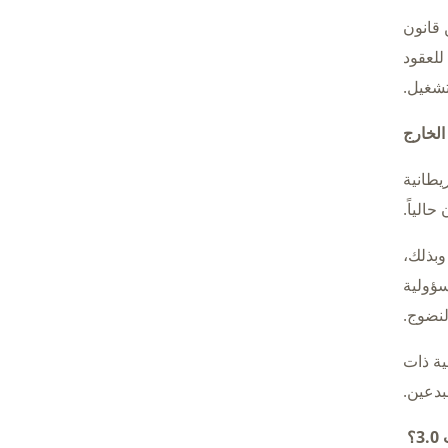
 المحدودة الخاص بها على المنظمات اللامركزية (DAOs). لكن قانون
للعقود
تشغيل.
الخارج
ن البريطانية
الياً.
مة). وبذلك،
سؤولية
يمية ذات
بدعين.
؟