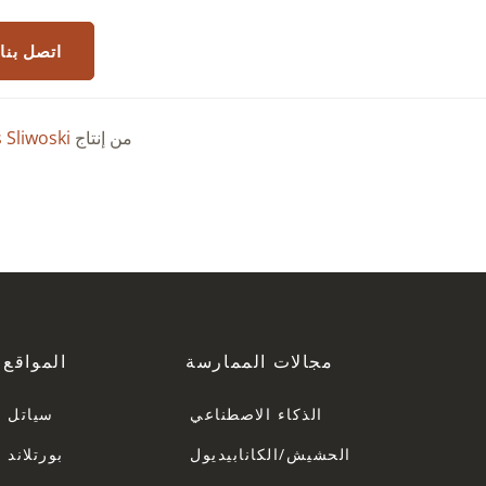
اتصل بنا
من إنتاج
 Sliwoski
مجالات الممارسة
المواقع
الذكاء الاصطناعي
سياتل
الحشيش/الكانابيديول
بورتلاند