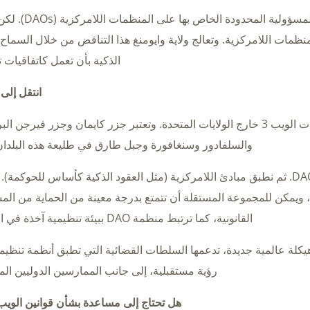
في يوليو 2021، طبقت ولاية وايومنغ قانون المسؤولية
نظمات اللامركزية. وتعالج ولاية وايومنغ هذا التناقض من خلال السماح 
الذكية بأن تعمل كاتفاقيات 
انتقل إلى 
يشير مصطلح «الخارج» إلى البلدان التي ترحب بابتكارات الويب 3 خارج الولايات المتحدة. وتعتبر جزر كايمان وجزر فيرج
والسلفادور وسنغافورة وجبل طارق في طليعة هذه البلدان ح
نقوم بوضع عملائنا في ولاية قضائية مواتية لمنظمات DAO. ثم نطبق مبادئ اللامركزية (مثل العقود الذكية كأساس للحوك
، ويمكن للمجموعة المستقلة أن تتمتع بدرجة معينة من الحماية من الم
القانونية، كما ترتبط منظمة DAO ببيئة تنظيمية آخذة في النضوج.
DAOs) بداية لعملية إعادة هيكلة عالمية جديدة، تدعمها السلطات القضائية التي تطبق أنظمة تنظ
رؤية مستقبلية، إلى جانب الممارسين الدوليين الم
هل تحتاج إلى مساعدة بشأن قوانين الويب 3.0