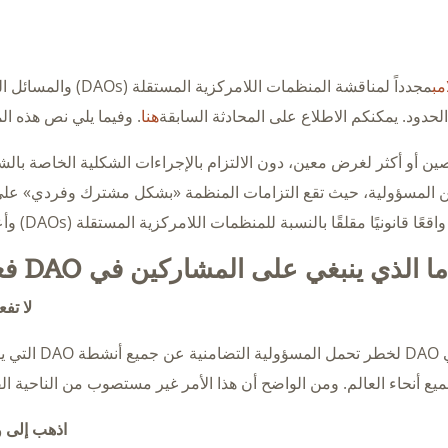
مب
مجدداً لمناقشة المنظمات اللامركزية المستقلة (
 الحدود. يمكنكم الاطلاع على المحادثة السابقة
هنا
. وفيما يلي نص هذه الم
ين أو أكثر لغرض معين، دون الالتزام بالإجراءات الشكلية الخاصة بال
ة من المسؤولية، حيث تقع التزامات المنظمة «بشكل مشترك وفردي» عل
 قانونيًا مقلقًا بالنسبة للمنظمات اللامركزية المستقلة (DAOs) وأعضائها.
ما الذي ينبغي على المشاركين في DAO فعله؟
لا تفع
إن عدم اتخاذ أي إجراء يعرض جميع المشاركين في DAO لخط
 أنحاء العالم. ومن الواضح أن هذا الأمر غير مستصوب من الناحية القا
اذهب إلى و