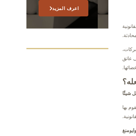
اعرف المزيد
DAOs) والمسائل القانونية
حادثة.
شركات،
ى عاتق
ل شيئًا
ر تحمل المسؤولية التضامنية عن جميع أنشطة DAO التي يقوم بها
نونية.
ايومنغ