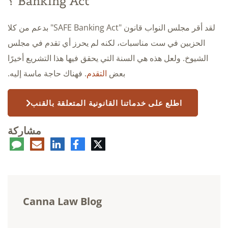
Banking Act"؟
لقد أقر مجلس النواب قانون "SAFE Banking Act" بدعم من كلا
الحزبين في ست مناسبات، لكنه لم يحرز أي تقدم في مجلس
الشيوخ. ولعل هذه هي السنة التي يحقق فيها هذا التشريع أخيرًا
بعض
التقدم
. فهناك حاجة ماسة إليه.
اطلع على خدماتنا القانونية المتعلقة بالقنب
مشاركة
تويتر
فيسبوك
لينكدإن
البريد
تعلي
الإلكتروني
Canna Law Blog