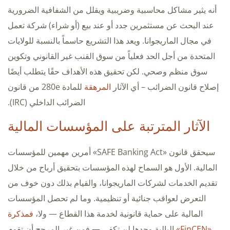
أنه يثير مشاكل محاسبية وضريبية ويقلل من الشفافية الضرورية
عند البحث عن مستثمرين جدد أو عند بيع (أو شراء) شركة تعمل
في مجال الماريجوانا. ويعد هذا التشريع حاسماً بالنسبة للولايات
المتحدة من أجل الحد فعلياً من سوق القنب غير القانوني وتكوين
سوق منظم وصحي. لكن تحقيق هذه الأهداف حقًا يتطلب أيضًا
إصلاح قانون الضرائب – أي الآثار
المرهقة
للمادة 280e من قانون
الضرائب الداخلي (IRC).
الآثار المترتبة على المؤسسات المالية
سيحقق قانون «SAFE Banking Act» أمرين مهمين للمؤسسات
المالية. الأول هو السماح لهذه المؤسسات بتحقيق أرباح من خلال
تقديم الخدمات لشركات الماريجوانا، والقيام بذلك دون خوف من
التعرض لعواقب جنائية أو تنظيمية. وما لم تحصل المؤسسات
المالية على حماية قانونية لخدمة هذا القطاع — ولا،
فمذكرة
«FinCEN»
البالية وحدها لن تكفي — فمن غير المرجح أن تقوم