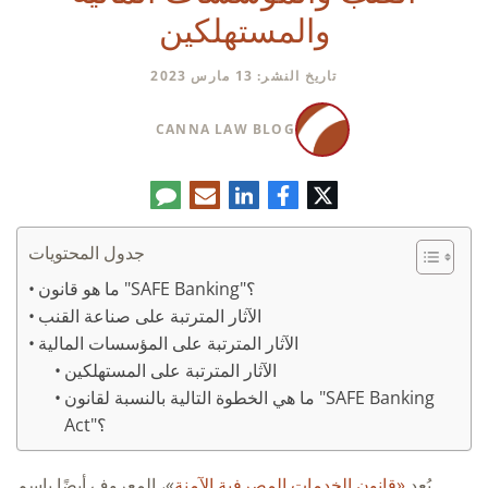
والمستهلكين
تاريخ النشر: 13 مارس 2023
CANNA LAW BLOG
تويتر
فيسبوك
لينكدإن
البريد
تعليق
الإلكتروني
جدول المحتويات
ما هو قانون "SAFE Banking"؟
الآثار المترتبة على صناعة القنب
الآثار المترتبة على المؤسسات المالية
الآثار المترتبة على المستهلكين
ما هي الخطوة التالية بالنسبة لقانون "SAFE Banking
Act"؟
يُعد
«قانون الخدمات المصرفية الآمنة
»، المعروف أيضًا باسم