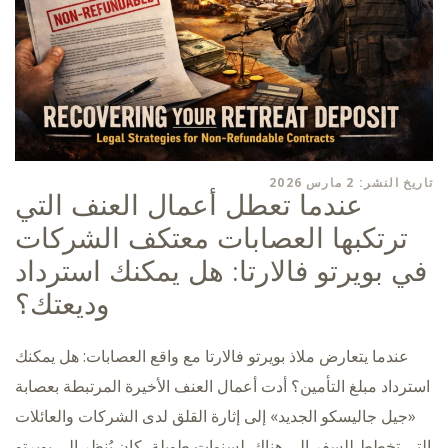
تاريخ النشر: 2 مارس 2026
عندما تعطل أعمال العنف التي
ترتكبها العصابات معتكف الشركات
في بويرتو فالارتا: هل يمكنك استرداد
وديعتك؟
عندما يتعارض ملاذ بويرتو فالارتا مع واقع العصابات: هل يمكنك
استرداد مبلغ التأمين؟ أدت أعمال العنف الأخيرة المرتبطة بعصابة
«جيل جاليسكو الجديد» إلى إثارة القلق لدى الشركات والعائلات
التي تخطط للسفر إلى هناك. لسنوات طويلة، كان يُنظر إلى بويرتو