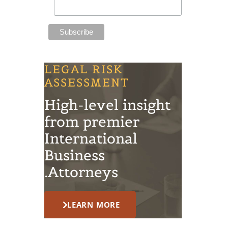
LEGAL RISK
ASSESSMENT
High-level insight
from premier
International
Business
Attorneys.
LEARN MORE