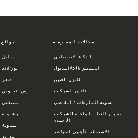
مجالات الممارسة
المواقع
الذكاء الاصطناعي
سياتل
الحشيش/الكانابيديول
بورتلاند
قانون الصين
دنفر
قانون الشركات
لوس أنجلوس
تسوية المنازعات / التقاضي
فينيكس
تقارير العناية الواجبة للشركات
برشلونة
الأجنبية
لشبونة
الاستثمار الأجنبي المباشر
مدريد