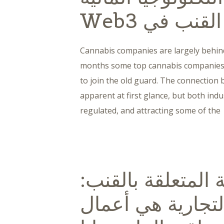
نب في Web3
Cannabis companies are largely behind
months some top cannabis companies
to join the old guard. The connectio
apparent at first glance, but both indu
regulated, and attracting some of the
المتعلقة بالقنب:
لتجارية هي أعمال