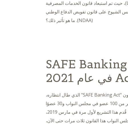
)، حيث تم استبعاد قانون الخدمات المصرفية
مجلس الشيوخ على قانون تفويض الدفاع الوطني
(NDAA). ما هو تأثير ذلك؟
إعادة تقديم قانون SAFE Banking
 عام 2021
هذا الأسبوع، تمت أخيرًا إعادة تقديم مشروع قانون "SAFE Banking Act" الذي طال انتظاره،
وذلك من قِبل مجموعة من كلا الحزبين تضم أكثر من 100 عضو في مجلس النواب و30 عضوًا
في مجلس الشيوخ (والعدد في ازدياد!). وقد قُدم هذا التشريع لأول مرة في مارس 2019،
جلس النواب هذا القانون ثلاث مرات حتى الآن،