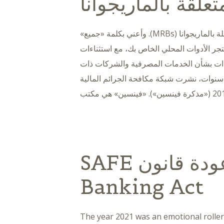
تعلقة بالماريجوانا
جميع الشركات الأمريكية هي شركات ذات صلة بالماريجوانا (MRBs). وأعني بكلمة «جميع»
تجر الأدوات المحلي الخاص بك، مع استثناءات
ادات بشأن الخدمات المصرفية والشركات ذات
منذ أكثر من ثماني سنوات، نشرت شبكة مكافحة الجرائم المالية
حزن المبردات؟ عودة قانون SAFE
Banking Act
The year 2021 was an emotional roller