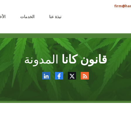
firm@har
نبذة عنا
الخدمات
الأخ
قانون كانا
المدونة