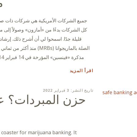
م
كل الشركات بدءًا من «أمازون» وصولاً إلى م
قليلة جدًا. اسمحوا لي أن أشرح ذلك. إرش
الصلة بالماريجوانا (MRBs) 
مذكرة «فينسين» المؤرخة في 14 فبراير 2014 («مذكرة فينسين»). «فينسين» هي مكتب
اقرأ المزيد
تاريخ النشر: 3 فبراير 2022
 coaster for marijuana banking. It