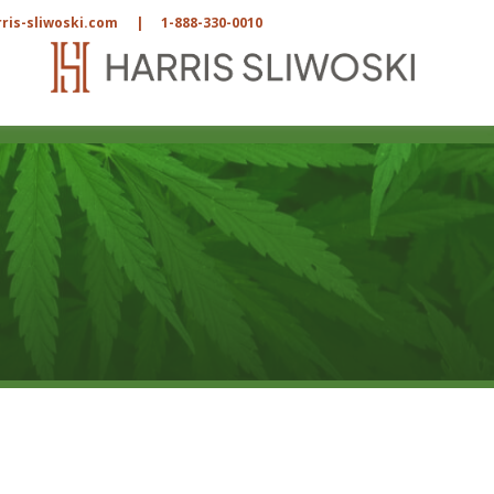
ris-sliwoski.com
|
1-888-330-0010