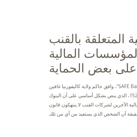
 المتعلقة بالقنب
المؤسسات المالية
لى بعض الحماية
في خطوة نحو تحقيق أهداف قانون "SAFE Banking Act"، وافق حاكم ولاية كاليفورنيا غافين
نيوسوم على مشروع قانون الجمعية رقم 1525، الذي ينص بشكل أساسي على أن البنوك
الية الآخرين لشركات القنب لا ينتهكون قانون
حقيقة أن الشخص الذي يستفيد من أي من تلك